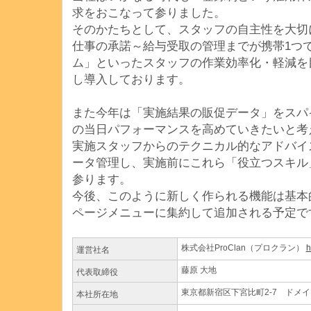
求をおこなって参りました。
そのかたちとして、スタッフの自主性を大切に
仕事の承諾～給与受取の管理までが携帯1つ
ム」といったスタッフの作業効率化・軽減を
し導入しております。
また今年は「実施結果の販促データ」をスパ
の当日パフォーマンスを高めていきたいと考
実施スタッフからのテクニカル的なアドバイ
ータ管理し、実施前にこれら「役立つスキル
参ります。
今後、このように新しく作られる機能は基本的
ページメニューに集約して追加される予定で
株式会社ProClan（プロクラン）
h
運営社名
藤原 大地
代表取締役
東京都新宿区下宮比町2-7 ドメイ
本社所在地