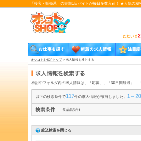
「接客・販売系」の短期1日バイトが毎日多数入荷！ ★人気の秘
2
ただいま
オシゴトSHOPトップ
>
求人情報を検討する
検討中フォルダ内の求人情報は、「応募」、「30日間経過」、
117
1～20
以下の検索条件で
件の求人情報が該当しました。
食品(総合)
絞込検索を閉じる