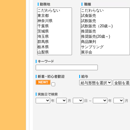
年
月
日 ～
年
月