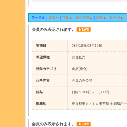
並べ替え：
新着▼
｜
特集▲
｜
雇用形態▲
｜
給料▲
｜
勤務地▲
会員のみ表示されます。
実施日
08月18日/08月19日
希望職種
試食販売
特集カテゴリ
食品(総合)
仕事内容
会員のみ公開
給与
日給 9,300円～11,800円
勤務地
東京都東京メトロ東西線神楽坂駅⇒
会員のみ表示されます。