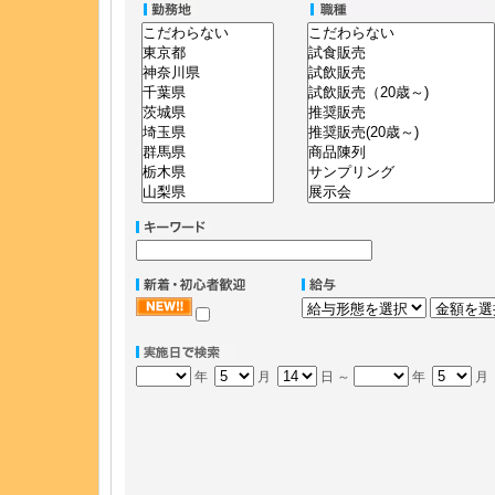
年
月
日 ～
年
月