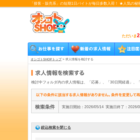
「接客・販売系」の短期1日バイトが毎日多数入荷！ ★人気の秘
2
ただいま
オシゴトSHOPトップ
>
求人情報を検討する
検討中フォルダ内の求人情報は、「応募」、「30日間経過」、
実施日開始：2026/05/14 実施日終了：2026/05
絞込検索を閉じる