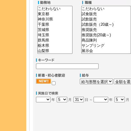
年
月
日 ～
年
月